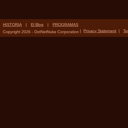
HISTORIA
|
El Blog
|
PROGRAMAS
|
Privacy Statement
|
Te
Copyright 2026 - DotNetNuke Corporation