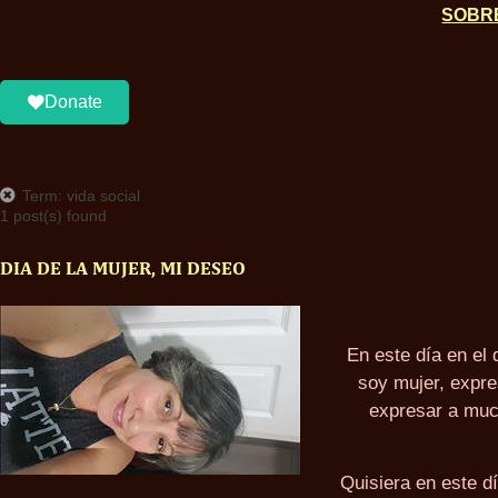
SOBR
Donate
Term: vida social
1 post(s) found
DIA DE LA MUJER, MI DESEO
En este día en el 
soy mujer, expre
expresar a muc
Quisiera en este d