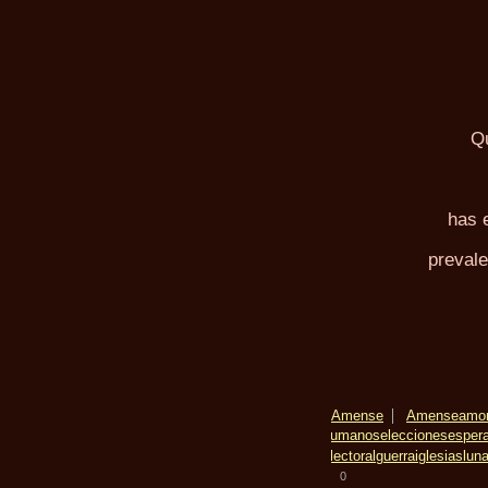
Q
has 
preval
Amense
Amense
amo
humanos
elecciones
esper
electoral
guerra
iglesias
lun
0