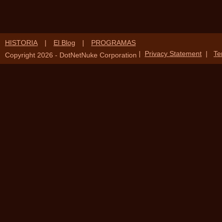
HISTORIA
|
El Blog
|
PROGRAMAS
|
Privacy Statement
|
Te
Copyright 2026 - DotNetNuke Corporation