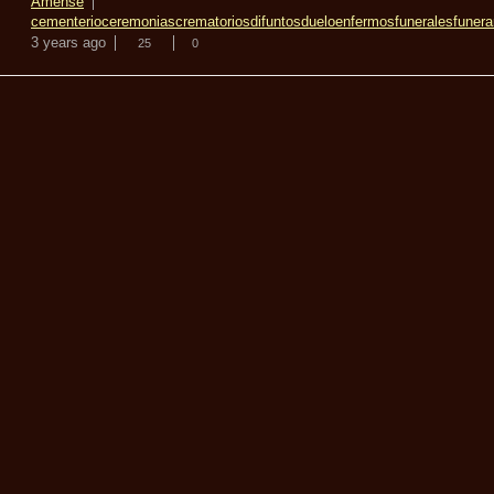
Amense
cementerio
ceremonias
crematorios
difuntos
duelo
enfermos
funerales
funera
3 years ago
25
0