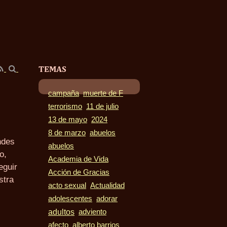
TEMAS
campaña
muerte de F
terrorismo
11 de julio
13 de mayo
2024
8 de marzo
abuelos
ndes
abuelos
o,
Academia de Vida
eguir
Acción de Gracias
stra
acto sexual
Actualidad
adolescentes
adorar
adultos
adviento
afecto
alberto barrios