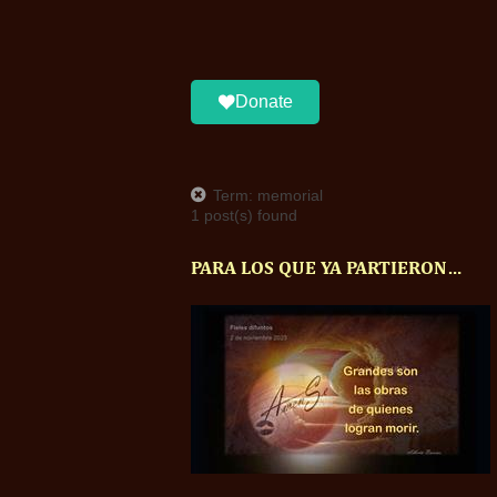
Donate
Term: memorial
1 post(s) found
PARA LOS QUE YA PARTIERON…