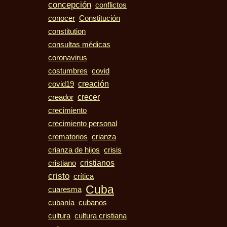
concepción
conflictos
conocer
Constitución
constitution
consultas médicas
coronavirus
costumbres
covid
creación
covid19
crecer
creador
crecimiento
crecimiento personal
crematorios
crianza
crisis
crianza de hijos
cristiano
cristianos
cristo
crítica
Cuba
cuaresma
cubanos
cubanía
cultura
cultura cristiana