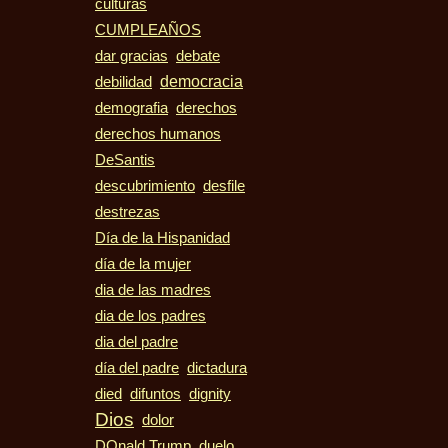
culturas
CUMPLEAÑOS
dar gracias
debate
democracia
debilidad
demografia
derechos
derechos humanos
DeSantis
descubrimiento
desfile
destrezas
Día de la Hispanidad
día de la mujer
dia de las madres
dia de los padres
dia del padre
día del padre
dictadura
died
difuntos
dignity
Dios
dolor
duelo
DOnald Trump