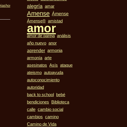
alegría
rias
hospice
hospicio
iglesisas
libertad
memorial
morir
muerte
tumba
vida
amar
Amense
Ámense
Ámense®
amistad
amor
amor de pareja
análisis
año nuevo
anor
aprender
armonia
armonía
arte
asesinatos
Asís
ataque
ateismo
autoayuda
autoconocimiento
autoridad
bebé
back to school
bendiciones
Biblioteca
calle
cambio social
cambios
camino
Camino de Vida