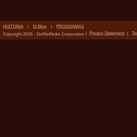
HISTORIA
|
El Blog
|
PROGRAMAS
|
Privacy Statement
|
Te
Copyright 2026 - DotNetNuke Corporation