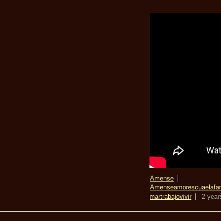
Amense
Amense
amor
escuaela
fa
amar
trabajo
vivir
2 year