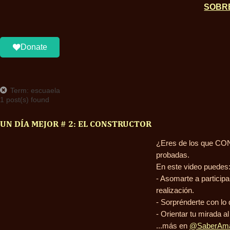
SOBR
Donate
Term: escuaela
1 post(s) found
UN DÍA MEJOR # 2: EL CONSTRUCTOR
¿Eres de los que CO
probadas.
En este video puedes
- Asomarte a participar
realización.
- Sorprénderte con lo
- Orientar tu mirada a
...más en
@SaberAma