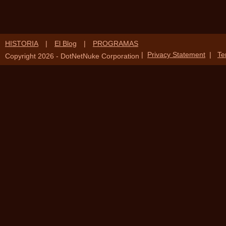
HISTORIA
|
El Blog
|
PROGRAMAS
|
Privacy Statement
|
Te
Copyright 2026 - DotNetNuke Corporation