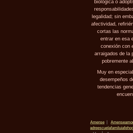
biológica o adopt
responsabilidades
legalidad; sin emb
afectividad, refir
cortas las norm
entrar en esa 
conexión con
arraigados de la
pobremente a
Muy en especial,
desempeños de
tendencias gene
encuent
Amense
Amense
amo
padre
escuela
familuia
fe
ho