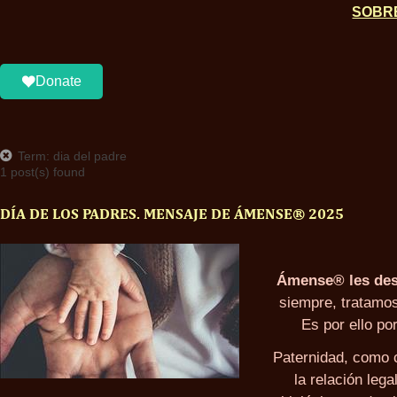
SOBR
Donate
Term: dia del padre
1 post(s) found
DÍA DE LOS PADRES. MENSAJE DE ÁMENSE® 2025
Ámense
®
les des
siempre, tratamos
Es por ello po
Paternidad, como 
la relación lega