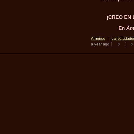
¡CREO EN 
En
Ám
Amense
calle
ciudad
e
a year ago
3
0