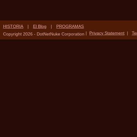
HISTORIA
|
El Blog
|
PROGRAMAS
|
Privacy Statement
|
Te
Copyright 2026 - DotNetNuke Corporation