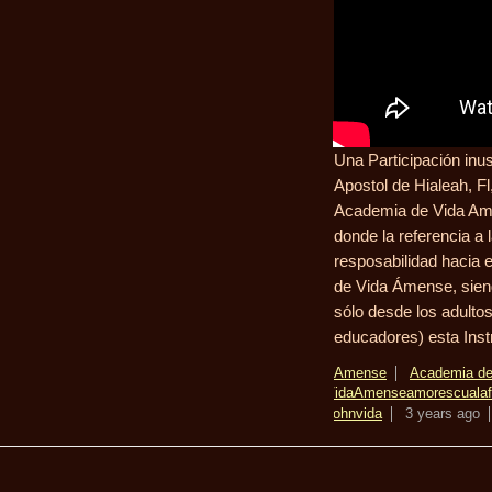
Una Participación inus
Apostol de Hialeah, Fl
Academia de Vida Ame
donde la referencia a 
resposabilidad hacia e
de Vida Ámense, siend
sólo desde los adulto
educadores) esta Inst
Amense
Academia d
Vida
Amense
amor
escuala
John
vida
3 years ago