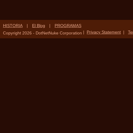
HISTORIA
|
El Blog
|
PROGRAMAS
|
Privacy Statement
|
Te
Copyright 2026 - DotNetNuke Corporation