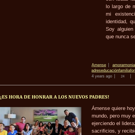
lo largo de 
mi existenc
identidad, 
Soy alguien 
que nunca se
Amense
amor
armonia
padres
educación
familia
fo
4 years ago
24
¡ES HORA DE HONRAR A LOS NUEVOS PADRES!
Ámense quiere hoy 
mundo, pero muy e
ejerciendo el lide
sacrificios, y recib