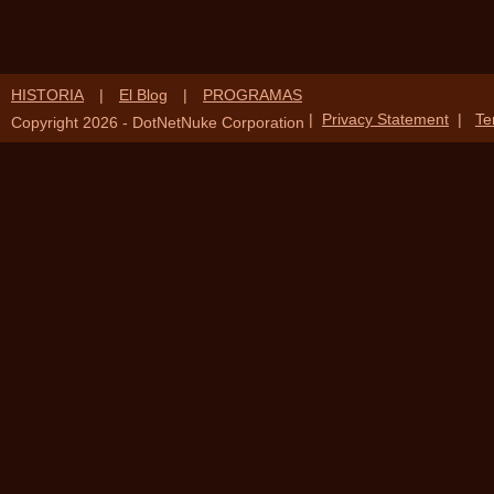
HISTORIA
|
El Blog
|
PROGRAMAS
|
Privacy Statement
|
Te
Copyright 2026 - DotNetNuke Corporation