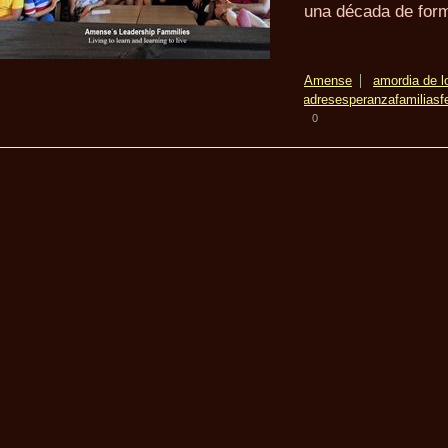
una década de for
Amense
amor
dia de l
padres
esperanza
familias
f
0