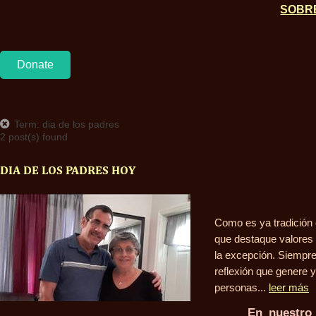
SOBR
Donate
Term: dia de los padres
2 post(s) found
DIA DE LOS PADRES HOY
Como es ya tradición
que destaque valores 
la excepción. Siempre
reflexión que genere y
personas...
leer más
En nuestro