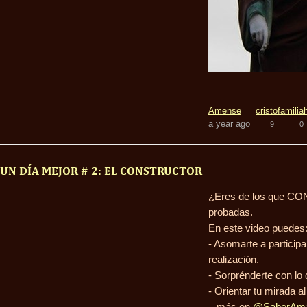
Amense
cristo
familia
a year ago
9
0
UN DÍA MEJOR # 2: EL CONSTRUCTOR
¿Eres de los que CO
probadas.
En este video puedes
- Asomarte a participar
realización.
- Sorprénderte con lo
- Orientar tu mirada a
...más en
@SaberAma