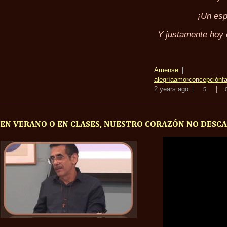
¡Un esp
Y justamente hoy 
Amense
alegría
amor
concepción
f
2 years ago
5
EN VERANO O EN CLASES, NUESTRO CORAZÓN NO DESC