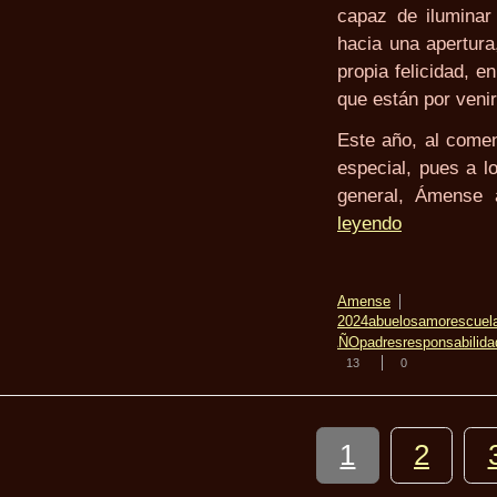
capaz de iluminar 
hacia una apertura
propia felicidad, 
que están por venir
Este año, al come
especial, pues a l
general, Ámense 
leyendo
Amense
2024
abuelos
amor
escuel
AÑO
padres
responsabilida
13
0
1
2