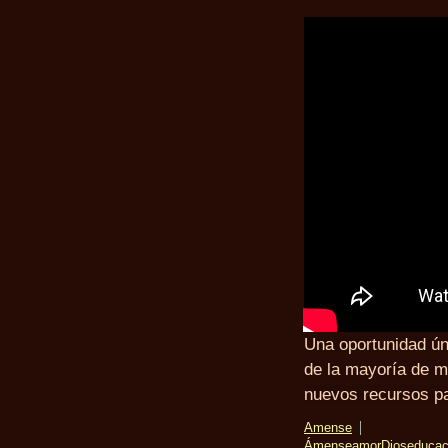
U
na oportunidad ún
de la mayoría de m
nuevos recursos pa
Amense
Ámense
amor
Dios
educac