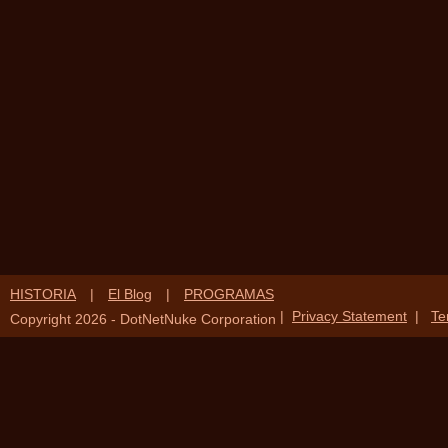
HISTORIA
|
El Blog
|
PROGRAMAS
|
Privacy Statement
|
Te
Copyright 2026 - DotNetNuke Corporation