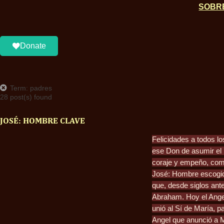
SOBR
Donate
Term: padres
28 post(s) found
JOSÉ: HOMBRE CLAVE
Felicidades a todos l
ese Don de asumir el 
coraje y empeño, como 
José: Hombre escogido
que, desde siglos ant
Abraham. Hoy el Angel
unió al Sí de María, p
Angel que anunció a M