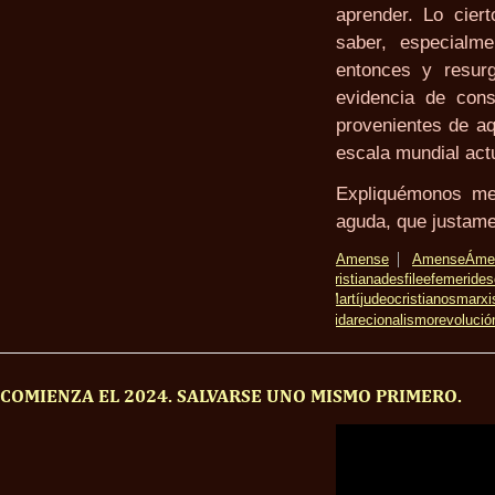
aprender. Lo cier
saber, especialme
entonces y resur
evidencia de cons
provenientes de aq
escala mundial act
Expliquémonos me
aguda, que justame
Amense
Amense
Áme
cristiana
desfile
efemerides
Martí
judeocristianos
marx
vida
recionalismo
revolució
COMIENZA EL 2024. SALVARSE UNO MISMO PRIMERO.