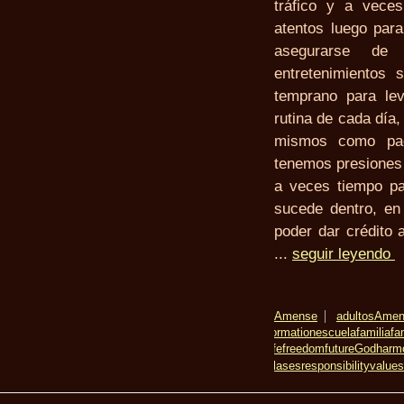
tráfico y a veces
atentos luego para
asegurarse de
entretenimientos 
temprano para lev
rutina de cada día
mismos como padr
tenemos presiones 
a veces tiempo pa
sucede dentro, en 
poder dar crédito 
...
seguir leyendo
Amense
adultos
Amen
formation
escuela
familia
fa
life
freedom
future
God
harm
clases
responsibility
values