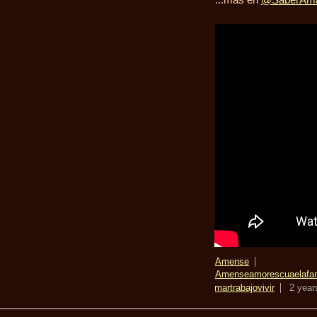
Amense
Amense
amor
escuaela
fa
amar
trabajo
vivir
2 year