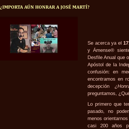
¿IMPORTA AÚN HONRAR A JOSÉ MARTÍ?
Se acerca ya el
17
y Ámense® siente 
Desfile Anual que o
Apóstol de la Ind
confusión: en me
encontramos en r
decepción
¿Honr
preguntamos, ¿Qué
Lo primero que te
pasado, no pode
menos orientarnos 
casi 200 años p