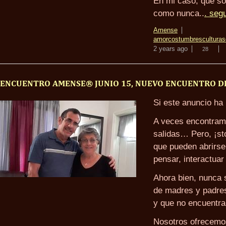
En mi caso, que so
como nunca..
. seg
Amense
amor
costumbres
culturas
2 years ago
28
ENCUENTRO AMENSE® JUNIO 15, NUEVO ENCUENTRO DE
Si este anuncio ha 
A veces encontramo
salidas… Pero, ¡st
que pueden abrirse
pensar, interactuar
Ahora bien, nunca 
de madres y padres
y que no encuentra
Nosotros ofrecemos