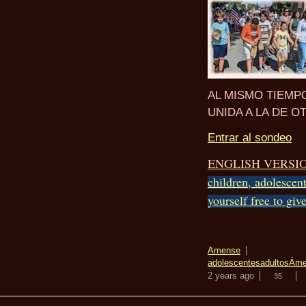
AL MISMO TIEMP
UNIDA A LA DE O
Entrar al sondeo
ENGLISH VERSI
children, adolescen
yourself free to giv
Amense
adolescentes
adultos
Áme
2 years ago
35