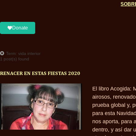
SOBR
Donate
Term: vida interior
1 post(s) found
RENACER EN ESTAS FIESTAS 2020
El libro Acogida: 
airosos, renovado
prueba global y, 
para esta Navidad
nos aporta, para 
dentro, y así dar 