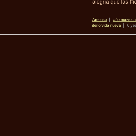
alegría que las Fi
Amense
año nuevo
ca
interior
vida nueva
6 ye