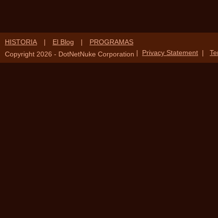
HISTORIA
|
El Blog
|
PROGRAMAS
|
Privacy Statement
|
Te
Copyright 2026 - DotNetNuke Corporation