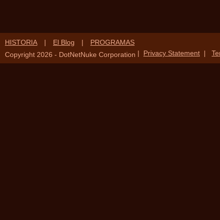
HISTORIA
|
El Blog
|
PROGRAMAS
|
Privacy Statement
|
Te
Copyright 2026 - DotNetNuke Corporation