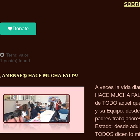
SOBR
Donate
Term: valor
1 post(s) found
¡AMENSE® HACE MUCHA FALTA!
A veces la vida di
HACE MUCHA FALTA
de
TODO
aquel que
y su Equipo; desde
padres trabajadores
Estado; desde adul
TODOS dicen lo m