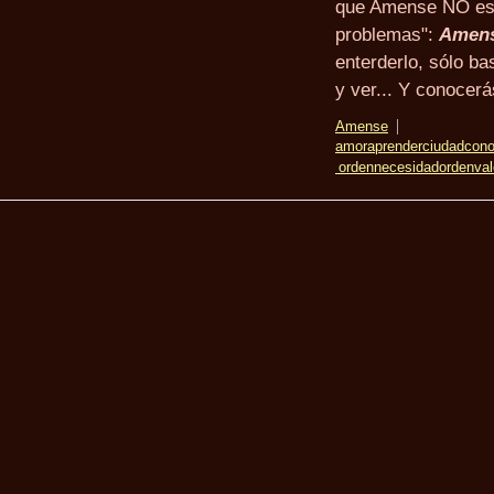
que Amense NO es 
problemas":
Amens
enterderlo, sólo ba
y ver... Y conocer
Amense
amor
aprender
ciudad
cono
y orden
necesidad
orden
val