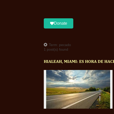
Donate
Term: pecado
1 post(s) found
HIALEAH, MIAMI: ES HORA DE HAC