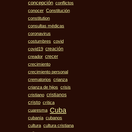
concepción
conflictos
conocer
Constitución
constitution
consultas médicas
coronavirus
costumbres
covid
creación
covid19
crecer
creador
crecimiento
crecimiento personal
crematorios
crianza
crisis
crianza de hijos
cristiano
cristianos
cristo
crítica
Cuba
cuaresma
cubanos
cubanía
cultura
cultura cristiana