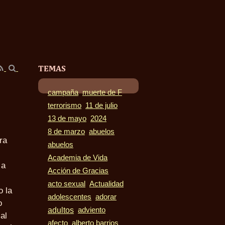
TEMAS
campaña
muerte de F
terrorismo
11 de julio
13 de mayo
2024
8 de marzo
abuelos
ra
abuelos
Academia de Vida
 a
Acción de Gracias
acto sexual
Actualidad
o la
adolescentes
adorar
o
adultos
adviento
al
afecto
alberto barrios