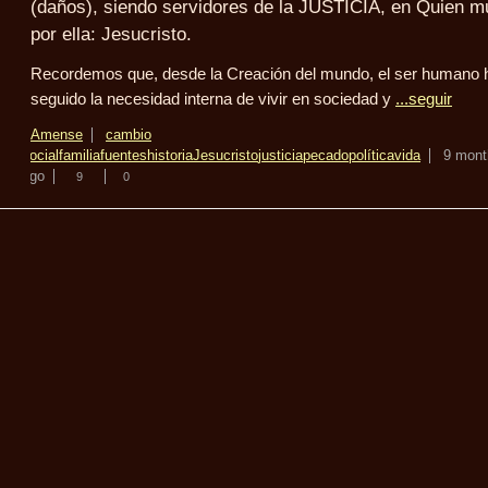
(daños), siendo servidores de la JUSTICIA, en Quien m
por ella: Jesucristo.
Recordemos que, desde la Creación del mundo, el ser humano 
seguido la necesidad interna de vivir en sociedad y
...seguir
Amense
cambio
social
familia
fuentes
historia
Jesucristo
justicia
pecado
política
vida
9 mont
ago
9
0