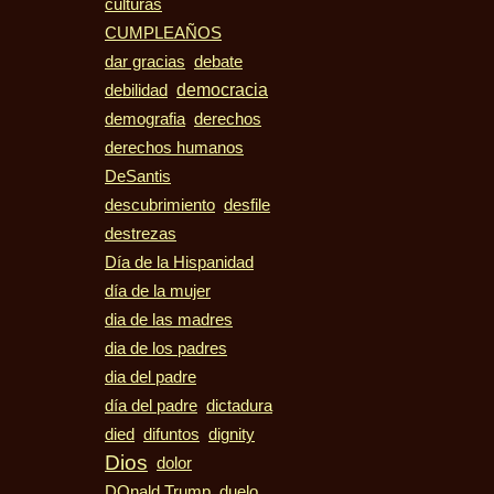
culturas
CUMPLEAÑOS
dar gracias
debate
democracia
debilidad
demografia
derechos
derechos humanos
DeSantis
descubrimiento
desfile
destrezas
Día de la Hispanidad
día de la mujer
dia de las madres
dia de los padres
dia del padre
día del padre
dictadura
died
difuntos
dignity
Dios
dolor
duelo
DOnald Trump