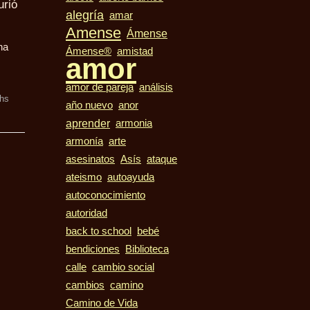
urió
alegría
amar
Amense
Ámense
ha
Ámense®
amistad
amor
amor de pareja
análisis
hs
año nuevo
anor
aprender
armonia
armonía
arte
asesinatos
Asís
ataque
ateismo
autoayuda
autoconocimiento
autoridad
bebé
back to school
bendiciones
Biblioteca
calle
cambio social
cambios
camino
Camino de Vida