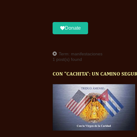
Donate
Term: manifestaciones
1 post(s) found
CON "CACHITA": UN CAMINO SEGUR