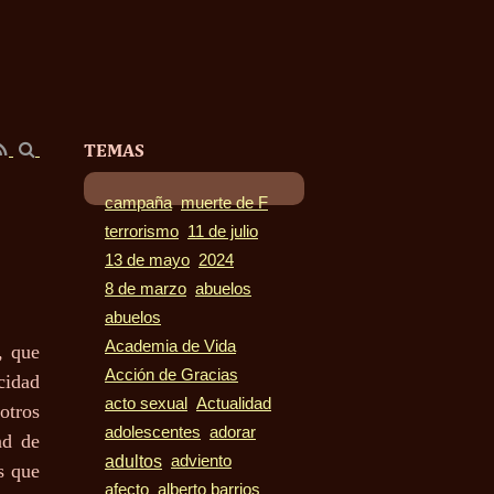
TEMAS
campaña
muerte de F
terrorismo
11 de julio
13 de mayo
2024
8 de marzo
abuelos
abuelos
Academia de Vida
, que
Acción de Gracias
cidad
acto sexual
Actualidad
otros
adolescentes
adorar
ad de
adultos
adviento
s que
afecto
alberto barrios