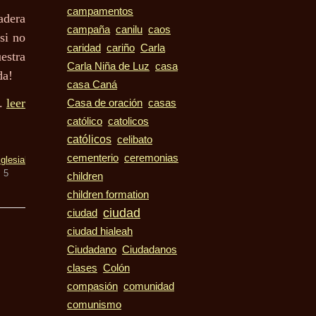
campamentos
adera
campaña
canilu
caos
si no
caridad
cariño
Carla
estra
casa
Carla Niña de Luz
ada!
casa Caná
..
leer
casas
Casa de oración
católico
catolicos
católicos
celibato
cementerio
ceremonias
iglesia
la
5
children
children formation
ciudad
ciudad
ciudad hialeah
Ciudadano
Ciudadanos
clases
Colón
compasión
comunidad
comunismo