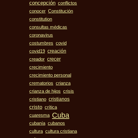
concepción
conflictos
conocer
Constitución
constitution
consultas médicas
coronavirus
costumbres
covid
creación
covid19
crecer
creador
crecimiento
crecimiento personal
crematorios
crianza
crisis
crianza de hijos
cristiano
cristianos
cristo
crítica
Cuba
cuaresma
cubanos
cubanía
cultura
cultura cristiana