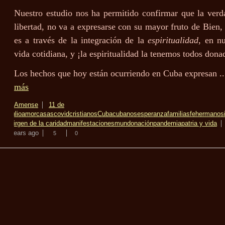
Nuestro estudio nos ha permitido confirmar que la verd
libertad, no va a expresarse con su mayor fruto de Bien, 
es a través de la integración de la
espiritualidad
, en nu
vida cotidiana, y ¡la espiritualidad la tenemos todos don
Los hechos que hoy están ocurriendo en Cuba expresan .
más
Amense
11 de
julio
amor
casas
covid
cristianos
Cuba
cubanos
esperanza
familias
fe
hermanos
virgen de la caridad
manifestaciones
mundo
nación
pandemia
patria y vida
years ago
5
0