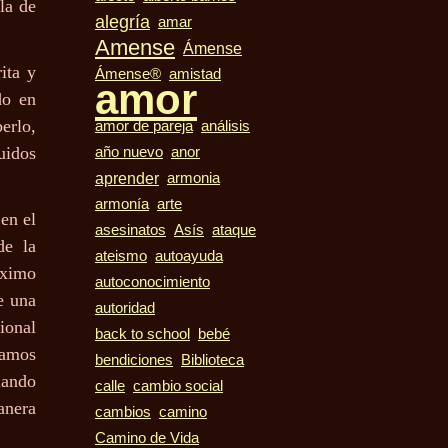
la de
alegría
amar
Amense
Ámense
ita y
Ámense®
amistad
amor
do en
erlo,
amor de pareja
análisis
uidos
año nuevo
anor
aprender
armonia
armonía
arte
en el
asesinatos
Asís
ataque
de la
ateismo
autoayuda
óximo
autoconocimiento
e una
autoridad
ional
bebé
back to school
zamos
bendiciones
Biblioteca
iando
calle
cambio social
anera
cambios
camino
Camino de Vida