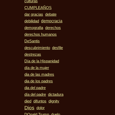
culturas
CUMPLEAÑOS
dar gracias
debate
democracia
debilidad
demografia
derechos
derechos humanos
DeSantis
descubrimiento
desfile
destrezas
Día de la Hispanidad
día de la mujer
dia de las madres
dia de los padres
dia del padre
día del padre
dictadura
died
difuntos
dignity
Dios
dolor
duelo
DOnald Trump