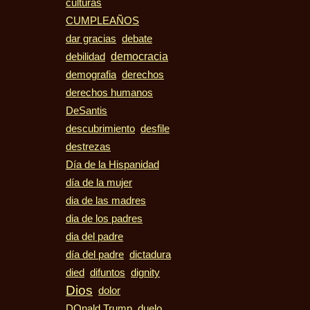
culturas
CUMPLEAÑOS
dar gracias
debate
democracia
debilidad
demografia
derechos
derechos humanos
DeSantis
descubrimiento
desfile
destrezas
Día de la Hispanidad
día de la mujer
dia de las madres
dia de los padres
dia del padre
día del padre
dictadura
died
difuntos
dignity
Dios
dolor
duelo
DOnald Trump