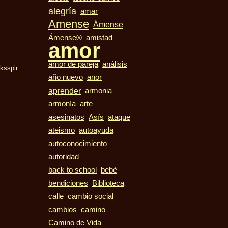
alegría
amar
Amense
Ámense
Ámense®
amistad
amor
amor de pareja
análisis
cks
spirituality
suffering
true
año nuevo
anor
aprender
armonia
armonía
arte
asesinatos
Asís
ataque
ateismo
autoayuda
autoconocimiento
autoridad
bebé
back to school
bendiciones
Biblioteca
calle
cambio social
cambios
camino
Camino de Vida