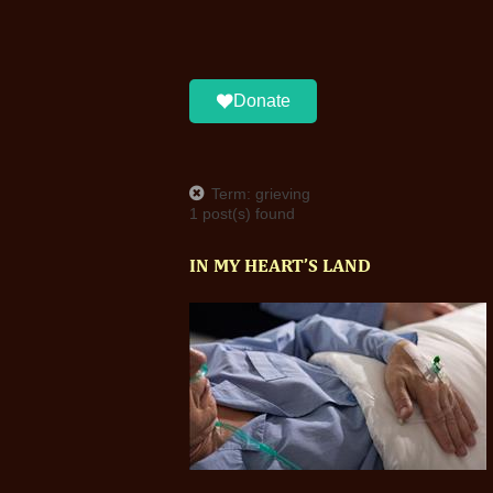
Donate
Term: grieving
1 post(s) found
IN MY HEART’S LAND