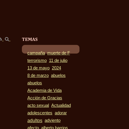
TEMAS
campaña
muerte de F
terrorismo
11 de julio
13 de mayo
2024
8 de marzo
abuelos
abuelos
Academia de Vida
Acción de Gracias
acto sexual
Actualidad
adolescentes
adorar
adultos
adviento
afecto
alberto barrios