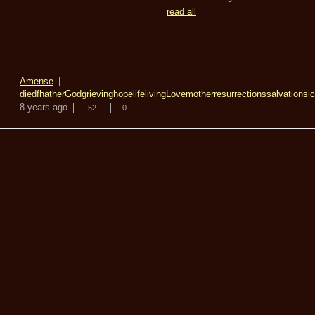
read all
Amense
died
fhather
God
grieving
hope
life
living
Love
mother
resurrections
salvation
si
8 years ago
52
0