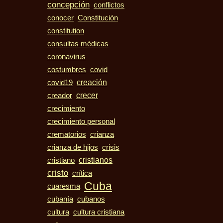
concepción
conflictos
conocer
Constitución
constitution
consultas médicas
coronavirus
costumbres
covid
creación
covid19
crecer
creador
crecimiento
crecimiento personal
crematorios
crianza
crisis
crianza de hijos
cristiano
cristianos
cristo
crítica
Cuba
cuaresma
cubanos
cubanía
cultura
cultura cristiana